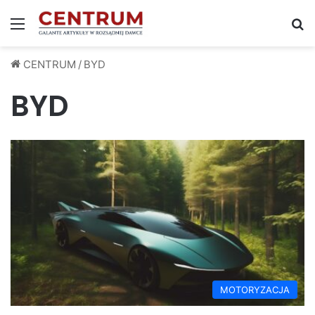
Menu
S
CENTRUM
/
BYD
BYD
MOTORYZACJA