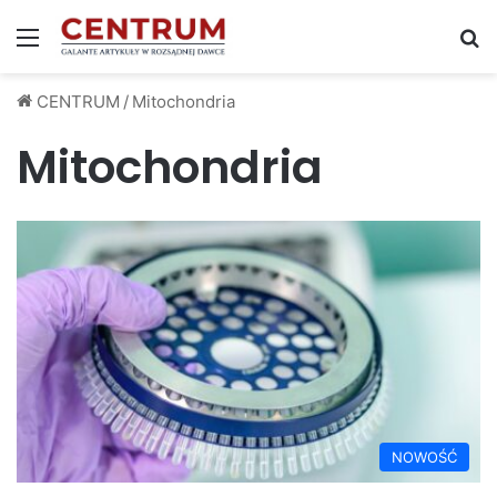
Menu
S
CENTRUM
/
Mitochondria
Mitochondria
NOWOŚĆ