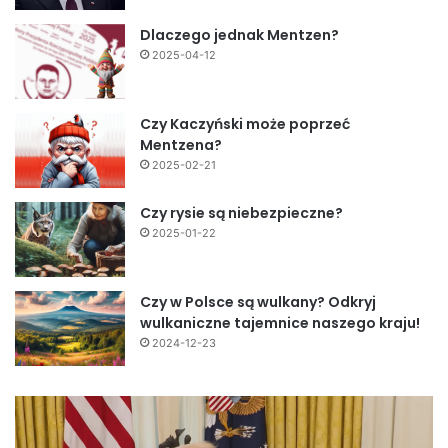
Dlaczego jednak Mentzen?
2025-04-12
Czy Kaczyński może poprzeć
Mentzena?
2025-02-21
Czy rysie są niebezpieczne?
2025-01-22
Czy w Polsce są wulkany? Odkryj
wulkaniczne tajemnice naszego kraju!
2024-12-23
Fundamentalny
zwrot
w