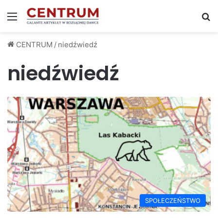
Menu
S
CENTRUM
/
niedźwiedź
niedźwiedź
SPOŁECZEŃSTWO