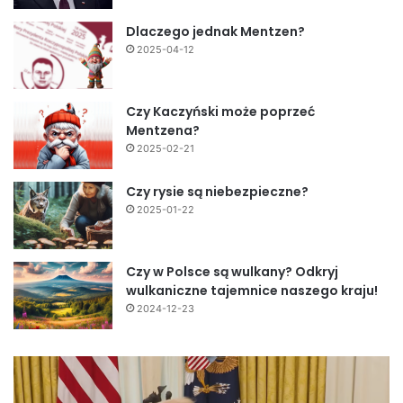
Dlaczego jednak Mentzen?
2025-04-12
Czy Kaczyński może poprzeć
Mentzena?
2025-02-21
Czy rysie są niebezpieczne?
2025-01-22
Czy w Polsce są wulkany? Odkryj
wulkaniczne tajemnice naszego kraju!
2024-12-23
Fundamentalny
zwrot
w