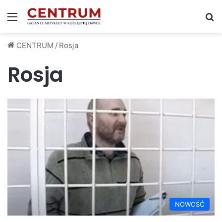
Menu
S
CENTRUM
/
Rosja
Rosja
NOWOŚĆ