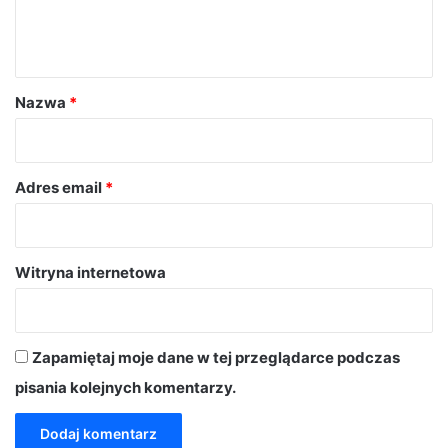
n
t
a
r
Nazwa
*
z
*
Adres email
*
Witryna internetowa
Zapamiętaj moje dane w tej przeglądarce podczas
pisania kolejnych komentarzy.