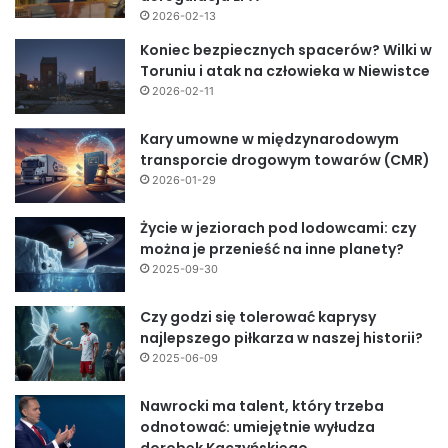
2026-02-13
Koniec bezpiecznych spacerów? Wilki w
Toruniu i atak na człowieka w Niewistce
2026-02-11
Kary umowne w międzynarodowym
transporcie drogowym towarów (CMR)
2026-01-29
Życie w jeziorach pod lodowcami: czy
można je przenieść na inne planety?
2025-09-30
Czy godzi się tolerować kaprysy
najlepszego piłkarza w naszej historii?
2025-06-09
Nawrocki ma talent, który trzeba
odnotować: umiejętnie wyłudza
dorobek Kaczyńskiego