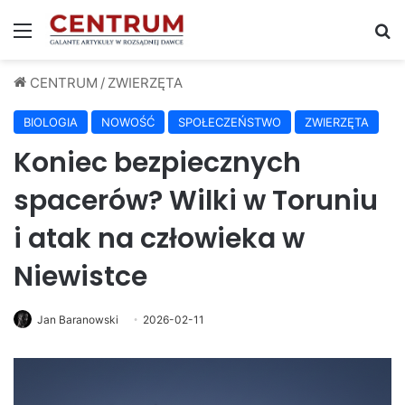
Menu
S
CENTRUM
/
ZWIERZĘTA
BIOLOGIA
NOWOŚĆ
SPOŁECZEŃSTWO
ZWIERZĘTA
Koniec bezpiecznych
spacerów? Wilki w Toruniu
i atak na człowieka w
Niewistce
Jan Baranowski
2026-02-11