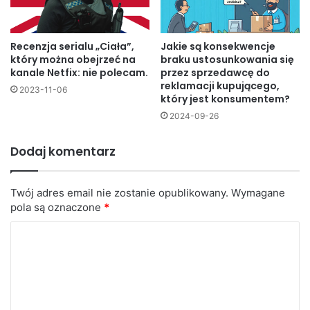
Recenzja serialu „Ciała”,
Jakie są konsekwencje
który można obejrzeć na
braku ustosunkowania się
kanale Netfix: nie polecam.
przez sprzedawcę do
reklamacji kupującego,
2023-11-06
który jest konsumentem?
2024-09-26
Dodaj komentarz
Twój adres email nie zostanie opublikowany.
Wymagane
pola są oznaczone
*
K
o
m
e