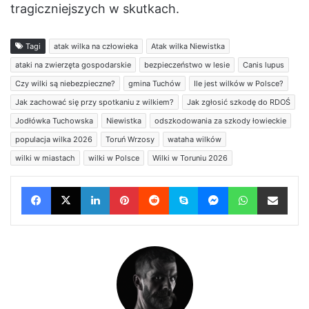
tragiczniejszych w skutkach.
Tagi
atak wilka na człowieka
Atak wilka Niewistka
ataki na zwierzęta gospodarskie
bezpieczeństwo w lesie
Canis lupus
Czy wilki są niebezpieczne?
gmina Tuchów
Ile jest wilków w Polsce?
Jak zachować się przy spotkaniu z wilkiem?
Jak zgłosić szkodę do RDOŚ
Jodłówka Tuchowska
Niewistka
odszkodowania za szkody łowieckie
populacja wilka 2026
Toruń Wrzosy
wataha wilków
wilki w miastach
wilki w Polsce
Wilki w Toruniu 2026
Facebook
X
LinkedIn
Pinterest
Reddit
Skype
Messenger
WhatsApp
Wyślij e-mail