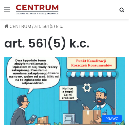
Menu
S
CENTRUM
/
art. 561(5) k.c.
art. 561(5) k.c.
PRAWO