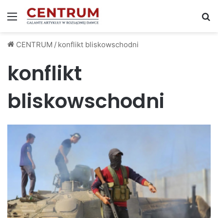
Menu
S
CENTRUM
/
konflikt bliskowschodni
konflikt
bliskowschodni