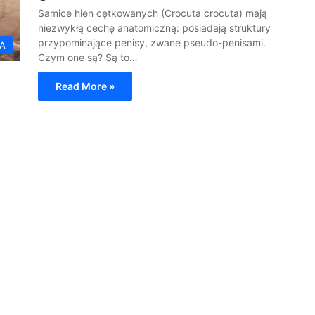
Samice hien cętkowanych (Crocuta crocuta) mają
niezwykłą cechę anatomiczną: posiadają struktury
przypominające penisy, zwane pseudo-penisami.
TA
Czym one są? Są to…
Read More »