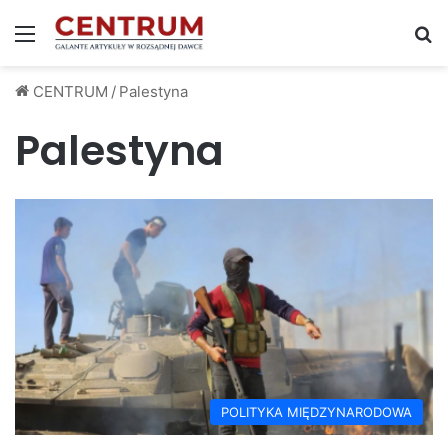
Menu
S
CENTRUM
/
Palestyna
Palestyna
POLITYKA MIĘDZYNARODOWA