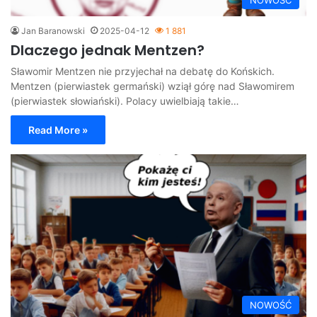
NOWOŚĆ
Jan Baranowski
2025-04-12
1 881
Dlaczego jednak Mentzen?
Sławomir Mentzen nie przyjechał na debatę do Końskich.
Mentzen (pierwiastek germański) wziął górę nad Sławomirem
(pierwiastek słowiański). Polacy uwielbiają takie…
Read More »
NOWOŚĆ