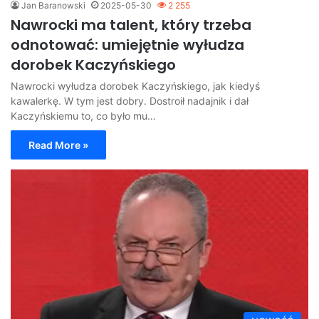
Jan Baranowski
2025-05-30
2 255
Nawrocki ma talent, który trzeba
odnotować: umiejętnie wyłudza
dorobek Kaczyńskiego
Nawrocki wyłudza dorobek Kaczyńskiego, jak kiedyś
kawalerkę. W tym jest dobry. Dostroił nadajnik i dał
Kaczyńskiemu to, co było mu…
Read More »