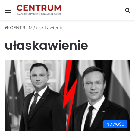
Menu
S
CENTRUM
/
ułaskawienie
ułaskawienie
NOWOŚĆ