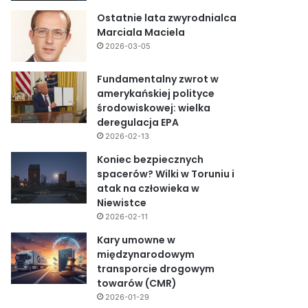
Ostatnie lata zwyrodnialca
Marciala Maciela
2026-03-05
Fundamentalny zwrot w
amerykańskiej polityce
środowiskowej: wielka
deregulacja EPA
2026-02-13
Koniec bezpiecznych
spacerów? Wilki w Toruniu i
atak na człowieka w
Niewistce
2026-02-11
Kary umowne w
międzynarodowym
transporcie drogowym
towarów (CMR)
2026-01-29