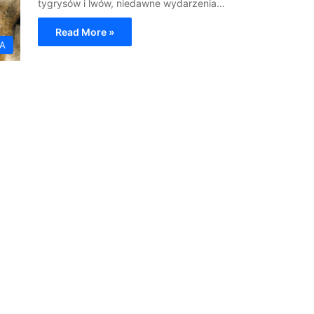
tygrysów i lwów, niedawne wydarzenia…
Read More »
TA