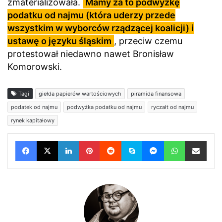
zmaterializowała.
Mamy za to podwyżkę
podatku od najmu (która uderzy przede
wszystkim w wyborców rządzącej koalicji) i
ustawę o języku śląskim
, przeciw czemu
protestował niedawno nawet Bronisław
Komorowski.
Tagi
giełda papierów wartościowych
piramida finansowa
podatek od najmu
podwyżka podatku od najmu
ryczałt od najmu
rynek kapitałowy
Facebook
X
LinkedIn
Pinterest
Reddit
Skype
Messenger
WhatsApp
Wyślij e-mail