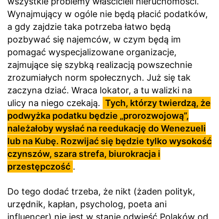
wszystkie problemy właścicieli nieruchomości.
Wynajmujący w ogóle nie będą płacić podatków,
a gdy zajdzie taka potrzeba łatwo będą
pozbywać się najemców, w czym będą im
pomagać wyspecjalizowane organizacje,
zajmujące się szybką realizacją powszechnie
zrozumiałych norm społecznych. Już się tak
zaczyna dziać. Wraca lokator, a tu walizki na
ulicy na niego czekają.
Tych, którzy twierdzą, że
podwyżka podatku będzie „prorozwojową”,
należałoby wysłać na reedukację do Wenezueli
lub na Kubę. Rozwijać się będzie tylko wysokość
czynszów, szara strefa, biurokracja i
przestępczość
.
Do tego dodać trzeba, że nikt (żaden polityk,
urzędnik, kapłan, psycholog, poeta ani
influencer) nie jest w stanie odwieść Polaków od