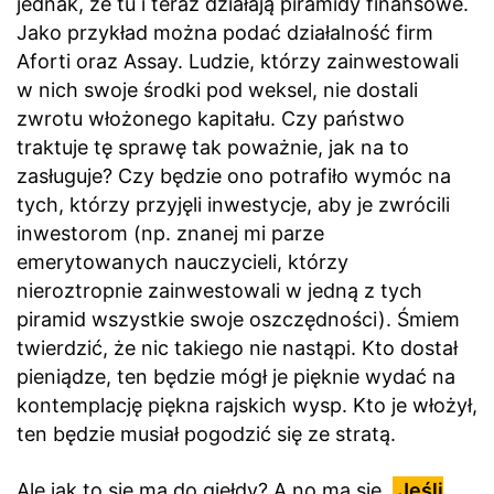
jednak, że tu i teraz działają piramidy finansowe.
Jako przykład można podać działalność firm
Aforti oraz Assay. Ludzie, którzy zainwestowali
w nich swoje środki pod weksel, nie dostali
zwrotu włożonego kapitału. Czy państwo
traktuje tę sprawę tak poważnie, jak na to
zasługuje? Czy będzie ono potrafiło wymóc na
tych, którzy przyjęli inwestycje, aby je zwrócili
inwestorom (np. znanej mi parze
emerytowanych nauczycieli, którzy
nieroztropnie zainwestowali w jedną z tych
piramid wszystkie swoje oszczędności). Śmiem
twierdzić, że nic takiego nie nastąpi. Kto dostał
pieniądze, ten będzie mógł je pięknie wydać na
kontemplację piękna rajskich wysp. Kto je włożył,
ten będzie musiał pogodzić się ze stratą.
Ale jak to się ma do giełdy? A no ma się.
Jeśli