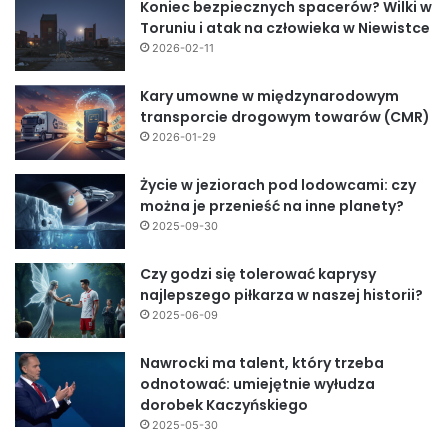
Koniec bezpiecznych spacerów? Wilki w
Toruniu i atak na człowieka w Niewistce
2026-02-11
Kary umowne w międzynarodowym
transporcie drogowym towarów (CMR)
2026-01-29
Życie w jeziorach pod lodowcami: czy
można je przenieść na inne planety?
2025-09-30
Czy godzi się tolerować kaprysy
najlepszego piłkarza w naszej historii?
2025-06-09
Nawrocki ma talent, który trzeba
odnotować: umiejętnie wyłudza
dorobek Kaczyńskiego
2025-05-30