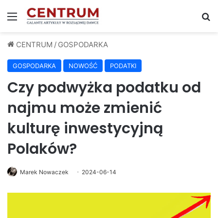
Menu
S
CENTRUM
/
GOSPODARKA
GOSPODARKA
NOWOŚĆ
PODATKI
Czy podwyżka podatku od
najmu może zmienić
kulturę inwestycyjną
Polaków?
Marek Nowaczek
2024-06-14