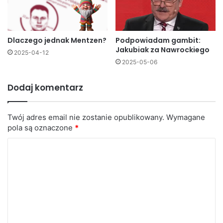
Dlaczego jednak Mentzen?
Podpowiadam gambit:
Jakubiak za Nawrockiego
2025-04-12
2025-05-06
Dodaj komentarz
Twój adres email nie zostanie opublikowany.
Wymagane
pola są oznaczone
*
K
o
m
e
n
t