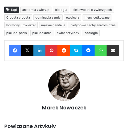
Tagi
anatomia zwierząt
biologia
ciekawostki o zwierzętach
Crocuta crocuta
dominacja samic
ewolucja
hieny cętkowane
hormony u zwierząt
męskie genitalia
nietypowe cechy anatomiczne
pseudo-penis
pseudokutas
świat przyrody
zoologia
Facebook
X
LinkedIn
Pinterest
Reddit
Skype
Messenger
WhatsApp
Wyślij e-mail
Marek Nowaczek
Powiązane Artykuły