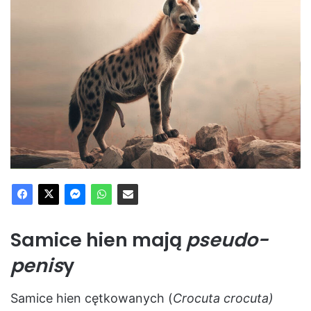
Samice hien mają
pseudo-
penis
y
Samice hien cętkowanych (
Crocuta crocuta)