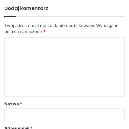
Dodaj komentarz
Twój adres email nie zostanie opublikowany.
Wymagane
pola są oznaczone
*
K
o
m
e
n
t
a
r
Nazwa
*
z
*
Adres email
*