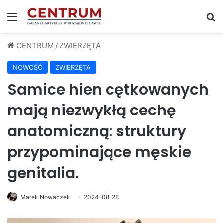
Menu
S
CENTRUM
/
ZWIERZĘTA
NOWOŚĆ
ZWIERZĘTA
Samice hien cętkowanych
mają niezwykłą cechę
anatomiczną: struktury
przypominające męskie
genitalia.
Marek Nowaczek
2024-08-28